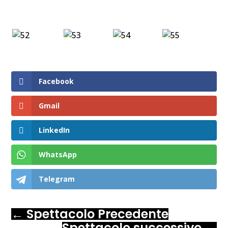
Facebook
Gmail
LinkedIn
WhatsApp
Telegram
←
Spettacolo Precedente
Spettacolo successivo
→