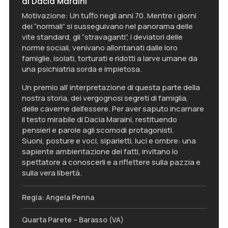
di Dacia Maraini
Motivazione: Un tuffo negli anni 70. Mentre i giorni
dei “normali” si susseguivano nel panorama delle
vite standard, gli “stravaganti”, i deviatori delle
norme sociali, venivano allontanati dalle loro
famiglie, isolati, torturati e ridotti a larve umane da
una psichiatria sorda e impietosa.
Un premio all’ interpretazione di questa parte della
nostra storia, dei vergognosi segreti di famiglia,
delle caverne dell’essere. Per aver saputo incarnare
il testo mirabile di Dacia Maraini, restituendo
pensieri e parole agli scomodi protagonisti.
Suoni, posture e voci, siparietti, luci e ombre: una
sapiente ambientazione dei fatti, invitano lo
spettatore a conoscerli e a riflettere sulla pazzia e
sulla vera libertà.
Regia: Angela Penna
Quarta Parete – Barasso (VA)