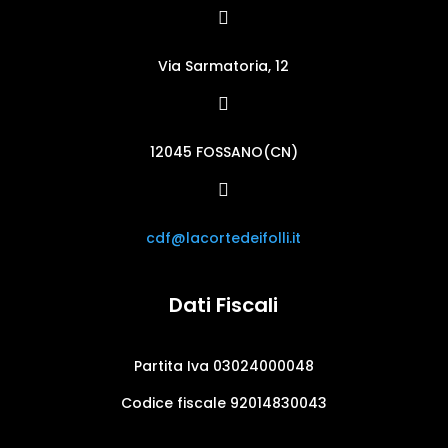

Via Sarmatoria, 12

12045 FOSSANO(CN)

cdf@lacortedeifolli.it
Dati Fiscali
Partita Iva 03024000048
Codice fiscale 92014830043