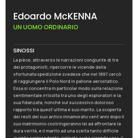
Edoardo McKENNA
UN UOMO ORDINARIO
SINOSSI
La pièce, attraverso le narrazioni congiunte di tre
dei protagonisti, ripercorre le vicende della
sfortunata spedizione svedese che nel 1897 cercò
di raggiungere il Polo Nord in pallone aerostatico.
Essa si concentra in particolar modo sulla relazione
sentimentale irrisolta tra uno degli esploratori e la
sua fidanzata, nonché sul successivo doloroso
rapporto tra quest’ultima e suo marito. La scoperta
dei resti del suo antico innamorato vent’anni dopo il
suo matrimonio costringeranno lei ad affrontare la
dura verità, e il marito ad una scelta tanto difficile
quanto sorprendente. Ispirato a una vicenda vera, il