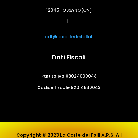
12045 FOSSANO(CN)

cdf@lacortedeifolli.it
Dati Fiscali
Partita Iva 03024000048
Codice fiscale 92014830043
Copyright © 2023 La Corte dei Folli A.P.S. All