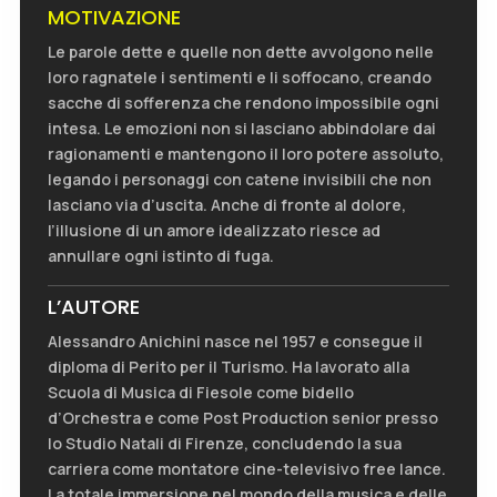
MOTIVAZIONE
Le parole dette e quelle non dette avvolgono nelle
loro ragnatele i sentimenti e li soffocano, creando
sacche di sofferenza che rendono impossibile ogni
intesa. Le emozioni non si lasciano abbindolare dai
ragionamenti e mantengono il loro potere assoluto,
legando i personaggi con catene invisibili che non
lasciano via d’uscita. Anche di fronte al dolore,
l’illusione di un amore idealizzato riesce ad
annullare ogni istinto di fuga.
L’AUTORE
Alessandro Anichini nasce nel 1957 e consegue il
diploma di Perito per il Turismo. Ha lavorato alla
Scuola di Musica di Fiesole come bidello
d’Orchestra e come Post Production senior presso
lo Studio Natali di Firenze, concludendo la sua
carriera come montatore cine-televisivo free lance.
La totale immersione nel mondo della musica e delle