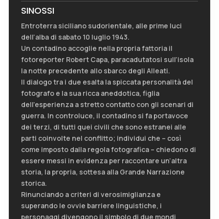
SINOSSI
Entroterra siciliano sudorientale, alle prime luci
dell’alba di sabato 10 luglio 1943.
Un contadino accoglie nella propria fattoria il
fotoreporter Robert Capa, paracadutatosi sull’isola
la notte precedente allo sbarco degli Alleati.
Il dialogo tra i due esalta la spiccata personalità del
fotografo e la sua ricca aneddotica, figlia
dell’esperienza a stretto contatto con gli scenari di
guerra. In controluce, il contadino si fa portavoce
dei terzi, di tutti quei civili che sono estranei alle
parti coinvolte nel conflitto; individui che – così
come imposto dalla regola fotografica – chiedono di
essere messi in evidenza per raccontare un’altra
storia, la propria, sottesa alla Grande Narrazione
storica.
Rinunciando a criteri di verosimiglianza e
superando le ovvie barriere linguistiche, i
personaggi divengono il simbolo di due mondi