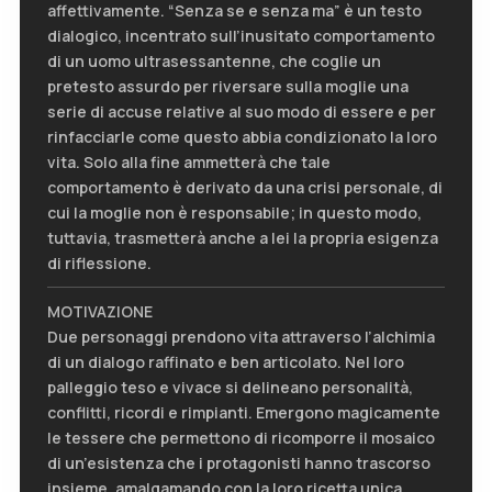
affettivamente. “Senza se e senza ma” è un testo
dialogico, incentrato sull’inusitato comportamento
di un uomo ultrasessantenne, che coglie un
pretesto assurdo per riversare sulla moglie una
serie di accuse relative al suo modo di essere e per
rinfacciarle come questo abbia condizionato la loro
vita. Solo alla fine ammetterà che tale
comportamento è derivato da una crisi personale, di
cui la moglie non è responsabile; in questo modo,
tuttavia, trasmetterà anche a lei la propria esigenza
di riflessione.
MOTIVAZIONE
Due personaggi prendono vita attraverso l’alchimia
di un dialogo raffinato e ben articolato. Nel loro
palleggio teso e vivace si delineano personalità,
conflitti, ricordi e rimpianti. Emergono magicamente
le tessere che permettono di ricomporre il mosaico
di un’esistenza che i protagonisti hanno trascorso
insieme, amalgamando con la loro ricetta unica