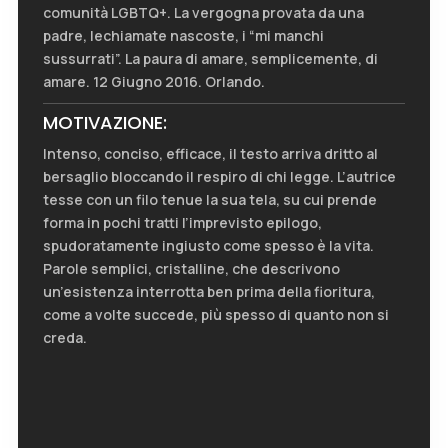
comunità LGBTQ+. La vergogna provata da una
padre, lechiamate nascoste, i “mi manchi
sussurrati”. La paura di amare, semplicemente, di
amare. 12 Giugno 2016. Orlando.
MOTIVAZIONE:
Intenso, conciso, efficace, il testo arriva dritto al
bersaglio bloccando il respiro di chi legge. L’autrice
tesse con un filo tenue la sua tela, su cui prende
forma in pochi tratti l’imprevisto epilogo,
spudoratamente ingiusto come spesso è la vita.
Parole semplici, cristalline, che descrivono
un’esistenza interrotta ben prima della fioritura,
come a volte succede, più spesso di quanto non si
creda.