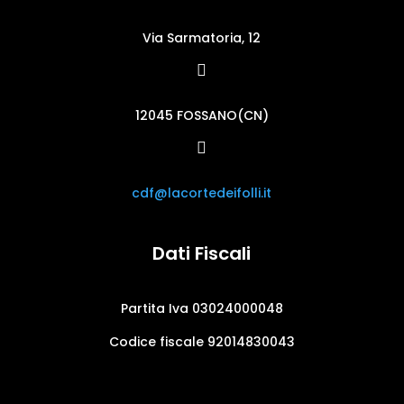
Via Sarmatoria, 12

12045 FOSSANO(CN)

cdf@lacortedeifolli.it
Dati Fiscali
Partita Iva 03024000048
Codice fiscale 92014830043