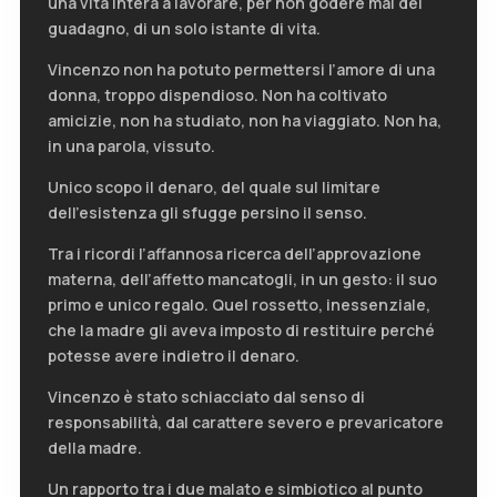
una vita intera a lavorare, per non godere mai del
guadagno, di un solo istante di vita.
Vincenzo non ha potuto permettersi l’amore di una
donna, troppo dispendioso. Non ha coltivato
amicizie, non ha studiato, non ha viaggiato. Non ha,
in una parola, vissuto.
Unico scopo il denaro, del quale sul limitare
dell’esistenza gli sfugge persino il senso.
Tra i ricordi l’affannosa ricerca dell’approvazione
materna, dell’affetto mancatogli, in un gesto: il suo
primo e unico regalo. Quel rossetto, inessenziale,
che la madre gli aveva imposto di restituire perché
potesse avere indietro il denaro.
Vincenzo è stato schiacciato dal senso di
responsabilità, dal carattere severo e prevaricatore
della madre.
Un rapporto tra i due malato e simbiotico al punto