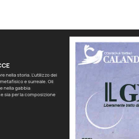
CCE
nella storia. L’utilizzo dei
etafisico e surreale. Gli
te nella gabbia
ce sia per la composizione