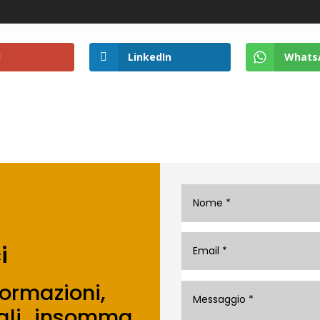
l
LinkedIn
Whats
i
formazioni,
sigli…insomma