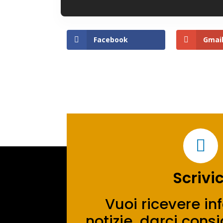
Facebook
Gmai

Scrivic
Vuoi ricevere in
notizie, darci con