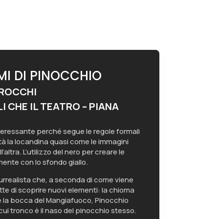
EMI DI PINOCCHIO
 ROCCHI
 CHE IL TEATRO – PIANA
interessante perché segue le regole formali
tà la locandina quasi come le immagini
’altra. L’utilizzo del nero per creare le
ente con lo sfondo giallo.
 surrealista che, a seconda di come viene
te di scoprire nuovi elementi: la chioma
ffi e la bocca del Mangiafuoco, Pinocchio
l cui tronco è il naso del pinocchio stesso.