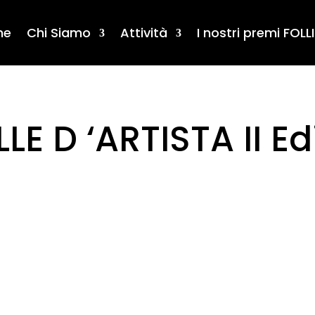
me
Chi Siamo
Attività
I nostri premi FOLLI
LE D ‘ARTISTA II Ed