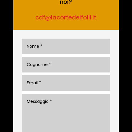
noi?
cdf@lacortedeifolli.it