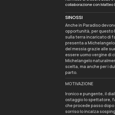
collaborazione con Matteo 
SINOSSI
Anche in Paradiso devono 
opportunità, per questo 
sulla terra incaricato di
presenta a Michelangelo
del messia grazie alle sue
essere uomo vergine di cir
Michelangelo naturalment
scelta, ma anche per i dub
parto.
MOTIVAZIONE
Ironico e pungente, il di
ostaggio lo spettatore, 
che procede passo dopo pa
sorriso lo incalza sospin