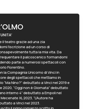
L’OLMO
UNITA’
il teatro grazie ad una zia
mi l’iscrizione ad un corso di
onsapevolmente tutta la mia vita. Da
 frequentare il palcoscenico formandomi
dendo parte a numerosi spettacoli con
orio Fiorentino.
con la Compagnia Unicorno di Vinci in
utore degli spettacoli che mettiamo in
olo “Ma Nino?” debuttato a Vinci nel 2019 e
ore 2020, “Oggi non è Giornata” debuttato
ano interno 4” debuttato a Empoli nel
io Mecenate XL 2023, “L’Autore ha
ttato a Vinci nel 2023.
scito il primo romanzo scritto in