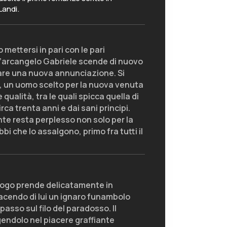
Landi.
mettersi in pari con le pari
l’arcangelo Gabriele scende di nuovo
 fare una nuova annunciazione. Si
, un uomo scelto per la nuova venuta
 qualità, tra le quali spicca quella di
ca trenta anni e dai sani principi.
e resta perplesso non solo per la
bi che lo assalgono, primo fra tutti il
alogo prende delicatamente in
facendo di lui un ignaro funambolo
sso sul filo del paradosso. Il
gendolo nel piacere graffiante