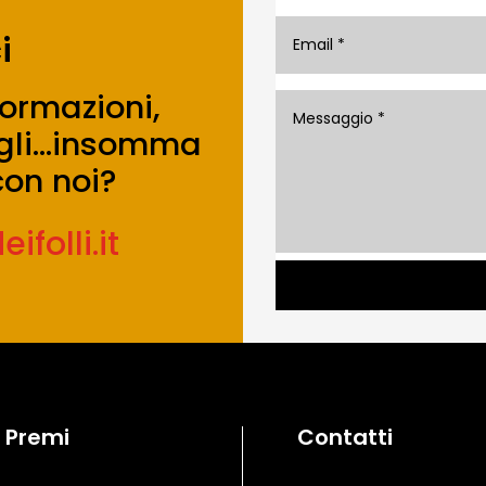
i
formazioni,
sigli…insomma
on noi?
folli.it
Premi
Contatti