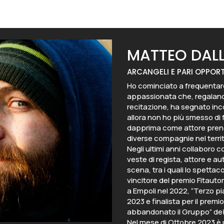
MATTEO DAL
ARCANGELI E PARI OPPORT
Ho cominciato a frequentare 
appassionata che, regalando
recitazione, ha segnato inc
allora non ho più smesso di
dapprima come attore pren
diverse compagnie nel territ
Negli ultimi anni collaboro 
veste di regista, attore e a
scena, tra i quali lo spettac
vincitore del premio Fitaut
a Empoli nel 2022, “Terzo pi
2023 e finalista per il prem
abbandonato il Gruppo” debu
Nel mese di Ottobre 2023 è u