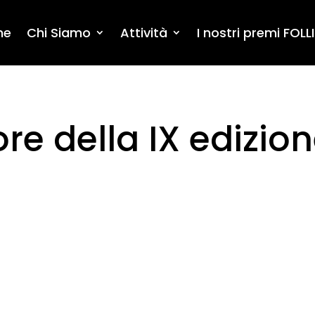
me
Chi Siamo
Attività
I nostri premi FOLLI
ore della IX edizio