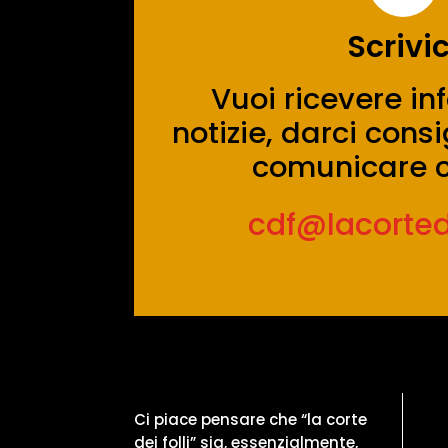
Scrivic
Vuoi ricevere in
notizie, darci con
comunicare c
cdf@lacortedei
Ci piace pensare che “la corte
dei folli” sia, essenzialmente,