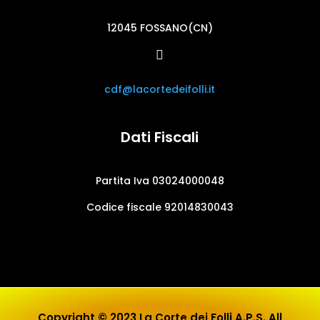
12045 FOSSANO(CN)

cdf@lacortedeifolli.it
Dati Fiscali
Partita Iva 03024000048
Codice fiscale 92014830043
Copyright © 2023 La Corte dei Folli A.P.S. All