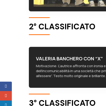
2° CLASSIFICATO
VALERIA BANCHERO CON “X”
Motivazione: L’autrice affronta con ironia e
dell’incomunicabilità in una società che priv
all’essere”. Testo molto originale e brillante.
3° CLASSIFICATO