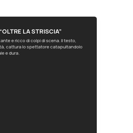
“OLTRE LA STRISCIA”
nte e ricco di colpi di scena. Il testo,
tà, cattura lo spettatore catapultandolo
le e dura.