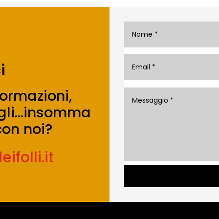
i
formazioni,
sigli…insomma
on noi?
folli.it