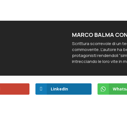
MARCO BALMA CON
Scrittura scorrevole di un 
commovente. L’autore ha ben
protagonisti rendendoli “simil
intrecciando le loro vite in
l
LinkedIn
Whats