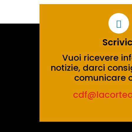

Scrivic
Vuoi ricevere in
notizie, darci con
comunicare c
cdf@lacortedei