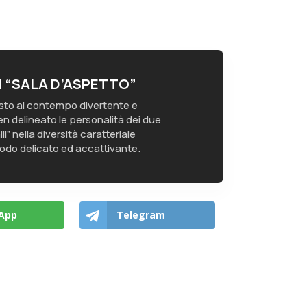
 “SALA D’ASPETTO”
testo al contempo divertente e
 delineato le personalità dei due
i” nella diversità caratteriale
 modo delicato ed accattivante.
App
Telegram