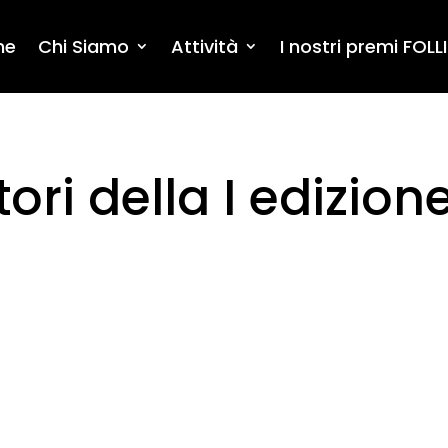
me
Chi Siamo
Attività
I nostri premi FOLLI
tori della I edizion