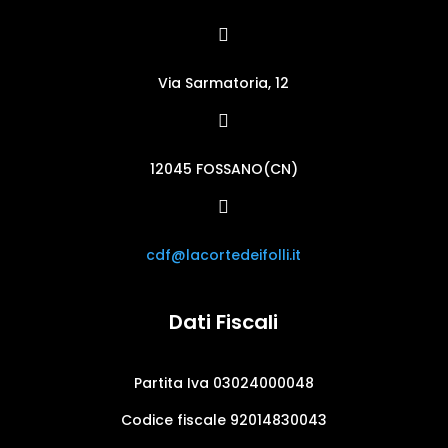

Via Sarmatoria, 12

12045 FOSSANO(CN)

cdf@lacortedeifolli.it
Dati Fiscali
Partita Iva 03024000048
Codice fiscale 92014830043