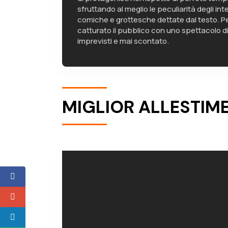
sfruttando al meglio le peculiarità degli inte
comiche e grottesche dettate dal testo. P
catturato il pubblico con uno spettacolo di
imprevisti e mai scontato.
MIGLIOR ALLESTIM