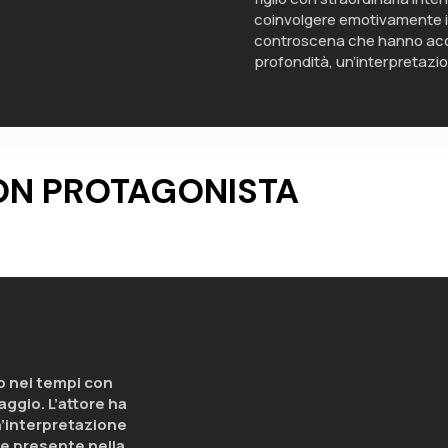
coinvolgere emotivamente il 
controscena che hanno ac
profondità, un’interpretazi
ON PROTAGONISTA
so nei tempi con
ggio. L’attore ha
n’interpretazione
re presente nella