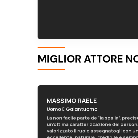
MIGLIOR ATTORE N
MASSIMO RAELE
Uomo E Galantuomo
La non facile parte de “la spalla”, preci
un’ottima caratterizzazione del persona
valorizzato il ruolo assegnatogli con u
eccellente, naturale, credibile e semp