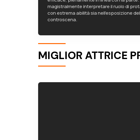
magistralmente interpretare il ruolo di pr
con estrema abilità sia nell’esposizione del
controscena.
MIGLIOR ATTRICE 