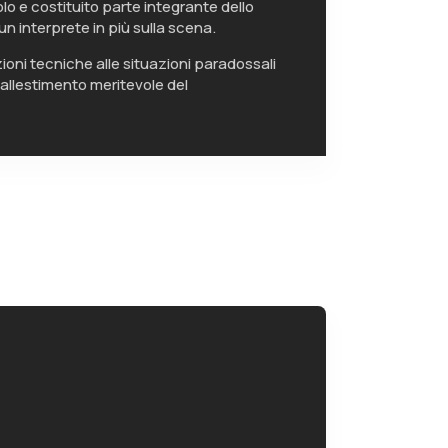
lo e costituito parte integrante dello
un interprete in più sulla scena.
zioni tecniche alle situazioni paradossali
’allestimento meritevole del