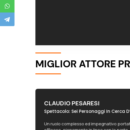
MIGLIOR ATTORE P
CLAUDIO PESARESI
Spettacolo: Sei Personaggi In Cerca D
Un ruolo complesso ed impegnativo portat
efficace, pienamente in linea con la parte.