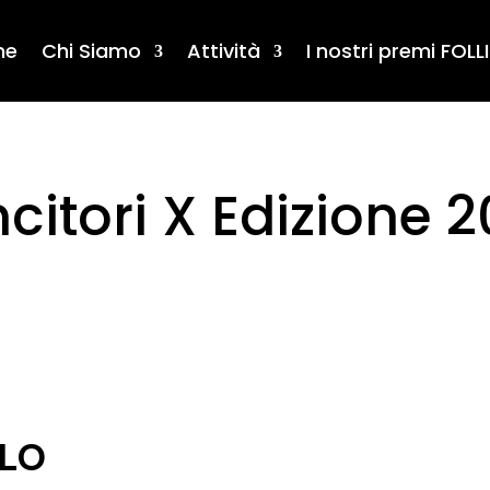
me
Chi Siamo
Attività
I nostri premi FOLLI
ncitori X Edizione 2
OLO