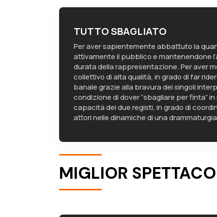
TUTTO SBAGLIATO
Per aver sapientemente abbattuto la quar
attivamente il pubblico e mantenendone l’a
durata della rappresentazione. Per aver m
collettivo di alta qualità, in grado di far rid
banale grazie alla bravura dei singoli interp
condizione di dover “sbagliare per finta” in
capacità dei due registi, in grado di coord
attori nelle dinamiche di una drammaturgi
MIGLIOR SPETTACO