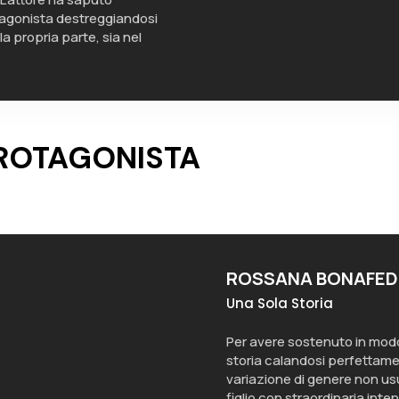
otagonista destreggiandosi
la propria parte, sia nel
PROTAGONISTA
ROSSANA BONAFED
Una Sola Storia
Per avere sostenuto in modo
storia calandosi perfettamen
variazione di genere non usu
figlio con straordinaria inten