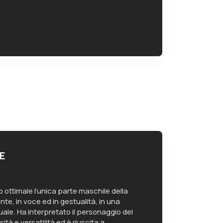
E
 ottimale l’unica parte maschile della
te, in voce ed in gestualità, in una
ale. Ha interpretato il personaggio del
sità e versatilità ed è riuscita a