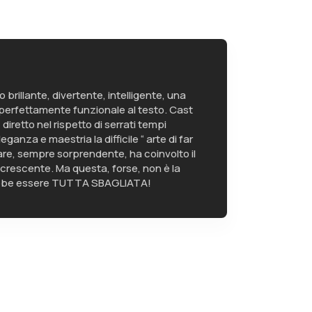
rillante, divertente, intelligente, una
perfettamente funzionale al testo. Cast
diretto nel rispetto di serrati tempi
eganza e maestria la difficile “ arte di far
gare, sempre sorprendente, ha coinvolto il
 crescente. Ma questa, forse, non è la
ebbe essere TUTTA SBAGLIATA!