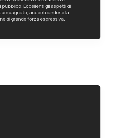
pubblico. Eccellenti gli aspetti di
compagnato, accentuandone la
one di grande forza espressiva.