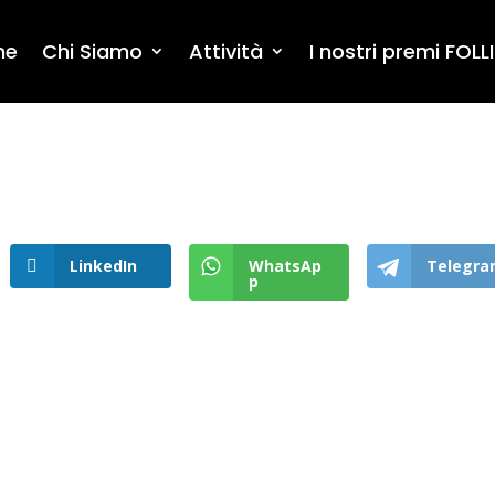
me
Chi Siamo
Attività
I nostri premi FOLLI
LinkedIn
WhatsAp
Telegr
p