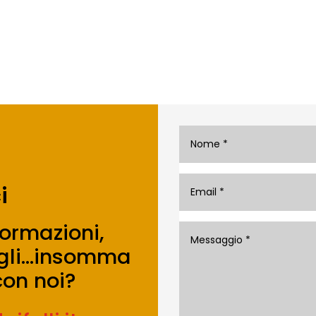
i
formazioni,
sigli…insomma
on noi?