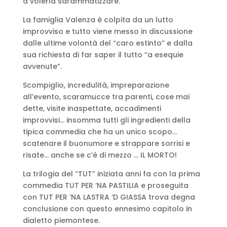
a volerla sdrammatizzare.
La famiglia Valenza è colpita da un lutto
improvviso e tutto viene messo in discussione
dalle ultime volontà del “caro estinto” e dalla
sua richiesta di far saper il tutto “a esequie
avvenute”.
Scompiglio, incredulità, impreparazione
all’evento, scaramucce tra parenti, cose mai
dette, visite inaspettate, accadimenti
improvvisi… insomma tutti gli ingredienti della
tipica commedia che ha un unico scopo…
scatenare il buonumore e strappare sorrisi e
risate… anche se c’è di mezzo … IL MORTO!
La trilogia del “TUT” iniziata anni fa con la prima
commedia TUT PER ‘NA PASTILIA e proseguita
con TUT PER ‘NA LASTRA ‘D GIASSA trova degna
conclusione con questo ennesimo capitolo in
dialetto piemontese.