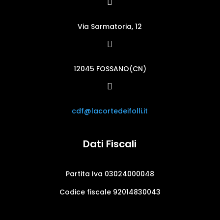

Via Sarmatoria, 12

12045 FOSSANO(CN)

cdf@lacortedeifolli.it
Dati Fiscali
Partita Iva 03024000048
Codice fiscale 92014830043