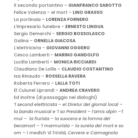
Il secondo portantino –
GIANFRANCO SAROTTO
Felice Valenza – el mort –
LINO GRASSO
La portinaia –
LORENZA FORNERO
L’impresario funebre –
ERNESTO LINGUA
Sergio Demarchi –
SERGIO BOSSOLASCO
Galina –
ORNELLA GIACOSA
L’elettricista –
GIOVANNI OGGERO
Cesco Lamberti –
MARINO GANDOLFO
Lucilla Lamberti –
MONICA RICCIARDI
Claudiano De Lollis –
CLAUDIO COSTANTINO
Isa Rinaudo –
ROSSELLA RAVERA
Roberta Ferrero –
LALLA TOTI
El Culunel Liprandi –
ANDREA CRAVERO
Ed inoltre (di passaggio nei dialoghi)
‘l second elettricista – el Diretur del giornal local –
la banda musical e ‘l so President – l’amis alpin –
‘l
mul – la fiurista – la suocera e la fomna del
becamort – ‘l marmurista – la surela del mort e so
om –
I medich ‘d Trinità, Cervere e Carmagnola