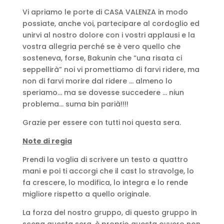
Vi apriamo le porte di CASA VALENZA in modo
possiate, anche voi, partecipare al cordoglio ed
unirvi al nostro dolore con i vostri applausi e la
vostra allegria perché se è vero quello che
sosteneva, forse, Bakunin che “una risata ci
seppellirà” noi vi promettiamo di farvi ridere, ma
non di farvi morire dal ridere … almeno lo
speriamo… ma se dovesse succedere … niun
problema… suma bin parià!!!!
Grazie per essere con tutti noi questa sera.
Note di regia
Prendi la voglia di scrivere un testo a quattro
mani e poi ti accorgi che il cast lo stravolge, lo
fa crescere, lo modifica, lo integra e lo rende
migliore rispetto a quello originale.
La forza del nostro gruppo, di questo gruppo in
scena questa sera, è proprio questa ovvero non