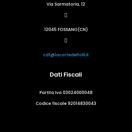
Via Sarmatoria, 12

12045 FOSSANO(CN)

cdf@lacortedeifolli.it
Dati Fiscali
Partita Iva 03024000048
Codice fiscale 92014830043