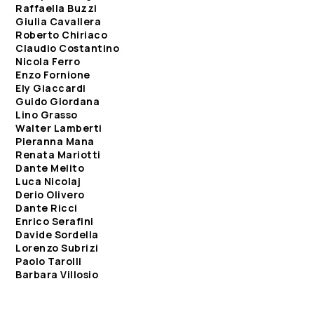
Raffaella Buzzi
Giulia Cavallera
Roberto Chiriaco
Claudio Costantino
Nicola Ferro
Enzo Fornione
Ely Giaccardi
Guido Giordana
Lino Grasso
Walter Lamberti
Pieranna Mana
Renata Mariotti
Dante Melito
Luca Nicolaj
Derio Olivero
Dante Ricci
Enrico Serafini
Davide Sordella
Lorenzo Subrizi
Paolo Tarolli
Barbara Villosio