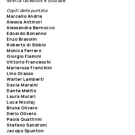
diretta facebook e youtube
Ospiti della puntata
Marcello Andria
Alessia Antinori
Alessandra Bernocco
Edoardo Bonanno
Enzo Brasolin
Roberto di Sibbio
Monica Ferrero
Giorgio Flamini
Vittorio Franceschi
Mariarosa Franchini
Lino Grasso
Walter Lamberti
Dacia Maraini
Dante Melito
Laura Murari
Luca Nicolaj
Bruna Olivero
Derio Olivero
Paola Quattrini
Stefano Sandroni
Jacopo Spunton