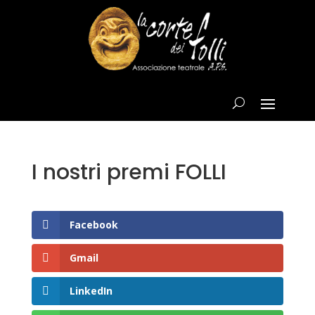
I nostri premi FOLLI
Facebook
Gmail
LinkedIn