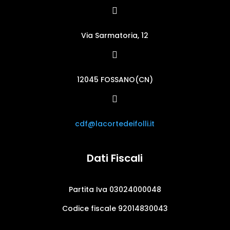

Via Sarmatoria, 12

12045 FOSSANO(CN)

cdf@lacortedeifolli.it
Dati Fiscali
Partita Iva 03024000048
Codice fiscale 92014830043