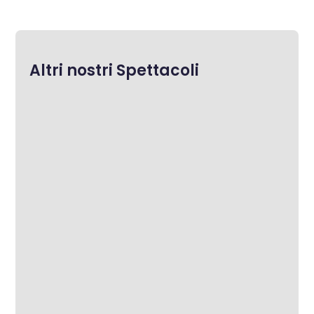
Altri nostri Spettacoli
Cristina Viglietta
“I peuss nen femne na rason (non ci posso
credere)…. Dui minute prima ed moeri...