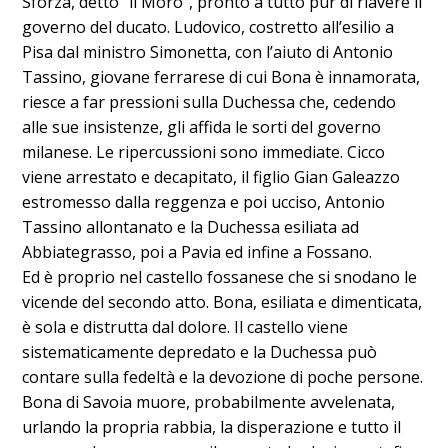
Sforza, detto “il Moro”, pronto a tutto pur di riavere il
governo del ducato. Ludovico, costretto all’esilio a
Pisa dal ministro Simonetta, con l’aiuto di Antonio
Tassino, giovane ferrarese di cui Bona è innamorata,
riesce a far pressioni sulla Duchessa che, cedendo
alle sue insistenze, gli affida le sorti del governo
milanese. Le ripercussioni sono immediate. Cicco
viene arrestato e decapitato, il figlio Gian Galeazzo
estromesso dalla reggenza e poi ucciso, Antonio
Tassino allontanato e la Duchessa esiliata ad
Abbiategrasso, poi a Pavia ed infine a Fossano.
Ed è proprio nel castello fossanese che si snodano le
vicende del secondo atto. Bona, esiliata e dimenticata,
è sola e distrutta dal dolore. Il castello viene
sistematicamente depredato e la Duchessa può
contare sulla fedeltà e la devozione di poche persone.
Bona di Savoia muore, probabilmente avvelenata,
urlando la propria rabbia, la disperazione e tutto il