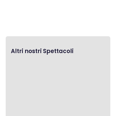
Altri nostri Spettacoli
Cristina Viglietta
“I peuss nen femne na rason (non ci posso
credere)…. Dui minute prima ed moeri...