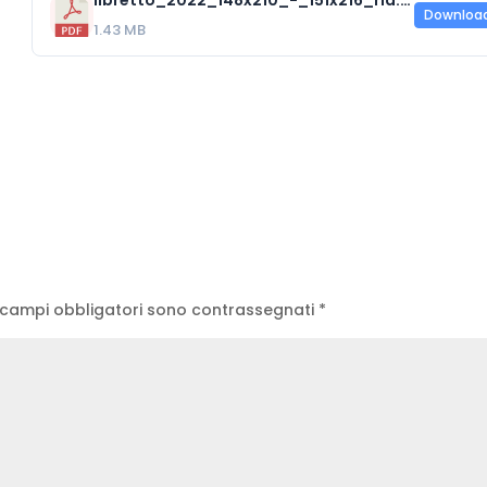
libretto_2022_148x210_-_151x216_rid.pdf
Downloa
1.43 MB
 campi obbligatori sono contrassegnati
*