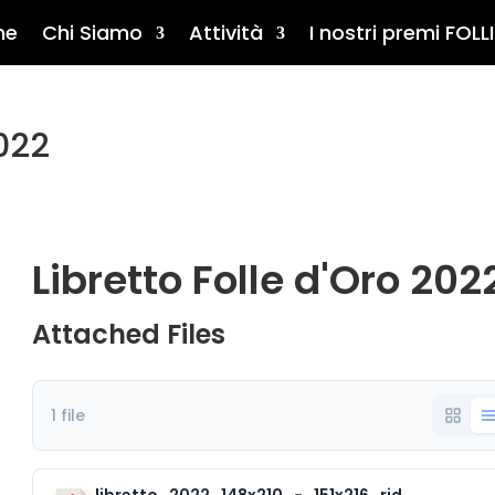
me
Chi Siamo
Attività
I nostri premi FOLLI
2022
Libretto Folle d'Oro 202
Attached Files
1 file