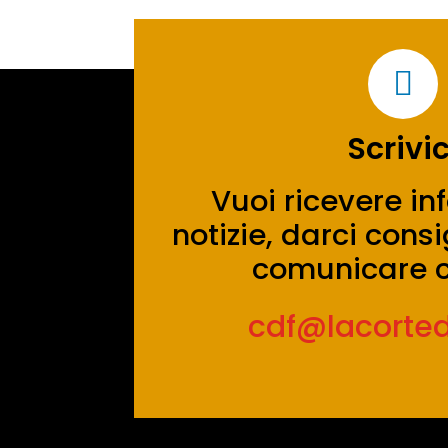

Scrivic
Vuoi ricevere in
notizie, darci con
comunicare c
cdf@lacortedei