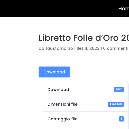
Ho
Libretto Folle d’Oro 
da
faustomarzo
|
Set 11, 2023
|
0 commenti
Download
Download
557
Dimensioni file
1.43 MB
Conteggio file
1