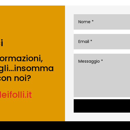
i
formazioni,
sigli…insomma
on noi?
folli.it