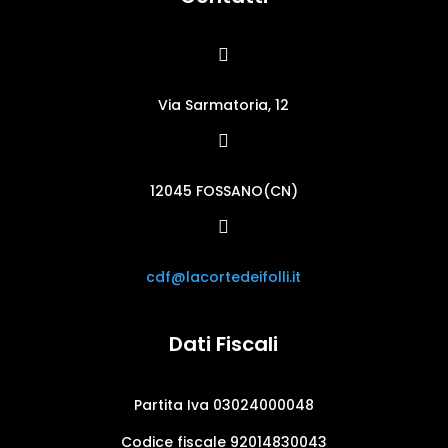

Via Sarmatoria, 12

12045 FOSSANO(CN)

cdf@lacortedeifolli.it
Dati Fiscali
Partita Iva 03024000048
Codice fiscale 92014830043